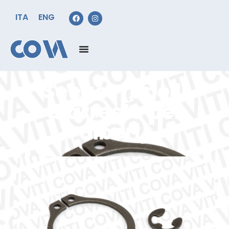
ITA
ENG
Seeger (anelli
d’arresto per
alberi)