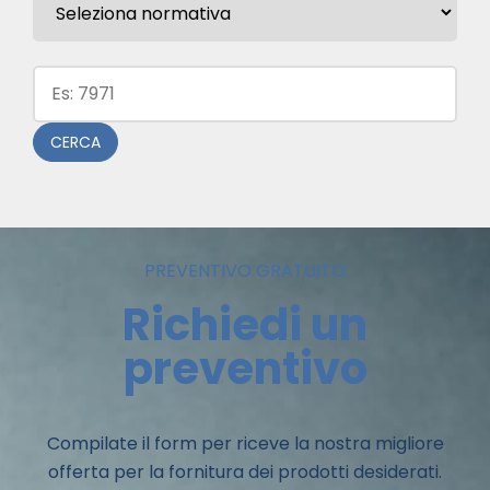
Codice:
CERCA
PREVENTIVO GRATUITO
Richiedi un
preventivo
Compilate il form per riceve la nostra migliore
offerta per la fornitura dei prodotti desiderati.