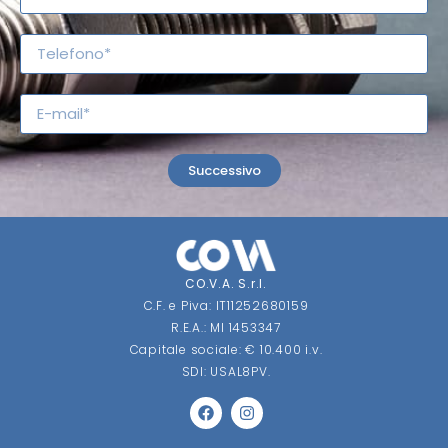
Successivo
CO.V.A. S.r.l.
C.F. e Piva: IT11252680159
R.E.A.: MI 1453347
Capitale sociale: € 10.400 i.v.
SDI: USAL8PV.